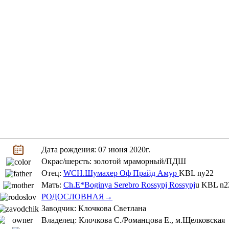
Дата рождения: 07 июня 2020г.
Окрас/шерсть: золотой мраморный/ПДШ
Отец:
WCH.Шумахер Оф Прайд Амур
KBL ny22
Мать:
Ch.E*Boginya Serebro Rossypj Rossypj
u KBL n2
РОДОСЛОВНАЯ→
Заводчик: Клочкова Светлана
Владелец: Клочкова С./Романцова Е., м.Щелковская