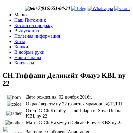
+7(916)651-84-34
Меню
Наш Питомник
Котята на продажу
Выпускники
Полезная информация
Коты
Кошки
В добрые руки
Наши Планы
Контакты
CH.Тиффани Деликейт Флауэ KBL ny
22
Дата рождения: 02 ноября 2016г.
Окрас/шерсть: ny 22 (золотая мраморная)/ПДШ
Отец: GICh.Kotofey Island Julapp of Soya Untara
KBL ny 22
Мать: GICh.Еwseviya Delicate Flower KBS ny 22
Заводчик: Соболева Анастасия